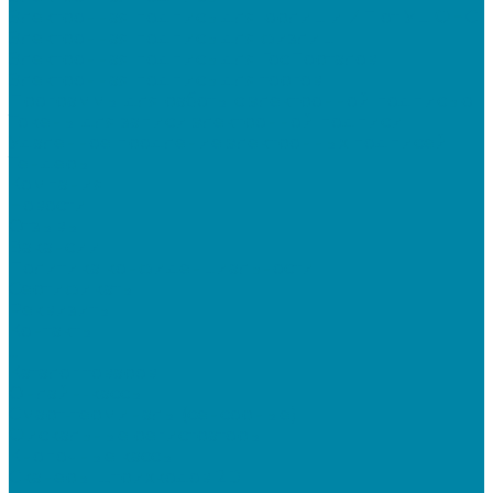
Электронная подпись для юрлиц и ИП от УЦ ФНС
Электронная подпись для физлиц
Электронная подпись для ГосПорталов
Электронная подпись для торгов
Программы для работы с электронной подписью
Токены для записи электронной подписи
Удаленное продление электронных подписей
Тендеры
Компания
Новости
Отзывы
Вакансии
Политика конфиденциальности
Сертификаты
Реквизиты
Контакты
...
Каталог товаров
Онлайн-кассы
Смарт-терминалы (сенсорные)
Фискальные регистраторы
Кнопочные кассы
Сканеры штрихкодов 2D