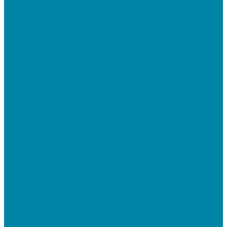
СБИС
Установка и настройка СБИС Электронная
отчетность
Подключение дополнительного абонента в
системе
Подключение к ЕГАИС АЛКОГОЛЬ
Тендерное сопровождение
Регистрация в ЕИС (ЕРУЗ)
Сопровождение торговых процедур
Оформление банковских гарантий
Электронная подпись
Установка и настройка ПО для работы с ЭП
Регистрация на торговой площадке/госпортале
Настройка и регистрация на портале ФГИС ЦС
SABY (СБИС)
SabyReport: Отчетность через интернет
SabyDocs: Электронный документооборот
SabyTrade: Поиск торгов и закупок
SabyBu: Бухгалтерия и учет
SabyProfile: Всё о компаниях и владельцах
SabyRetail: Автоматизация магазинов и
ресторанов
SabyTMS: ЭтРН и автоматизация логистики
Электронная подпись