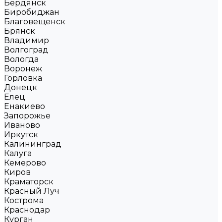
Бердянск
Биробиджан
Благовещенск
Брянск
Владимир
Волгоград
Вологда
Воронеж
Горловка
Донецк
Елец
Енакиево
Запорожье
Иваново
Иркутск
Калининград
Калуга
Кемерово
Киров
Краматорск
Красный Луч
Кострома
Краснодар
Курган