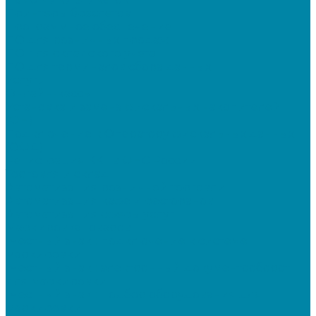
Принтеры браслетов
Программное обеспечение
ПО для розничных продаж
ПО для складского учета
ПО для терминалов сбора данных
Услуги
Онлайн-кассы
Установка и замена фискальных накопителей
(ФН)
Подключение к Оператору фискальных данных
(ОФД)
Регистрация ККТ в ФНС России
Торговля и склад
Автоматизация розничной торговли
Автоматизация кафе и ресторанов
Автоматизация сферы услуг
Маркировка товаров
"Честный знак": подключение к системе
маркировки
"Честный знак": электронный документооборот
для маркировки
"Честный знак": подбор оборудования для
маркировки