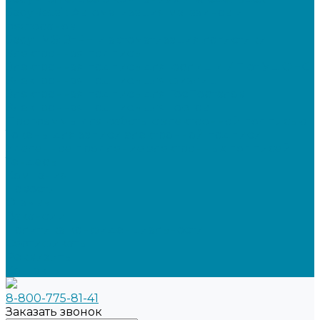
SabyRetail: Автоматизация магазинов и
ресторанов
SabyTMS: ЭтРН и автоматизация логистики
Электронная подпись
Электронная подпись для юрлиц и ИП от УЦ ФНС
Электронная подпись для физлиц
Электронная подпись для ГосПорталов
Электронная подпись для торгов
Программы для работы с электронной подписью
Токены для записи электронной подписи
Удаленное продление электронных подписей
Тендеры
Компания
Новости
Отзывы
Вакансии
Политика конфиденциальности
Сертификаты
Реквизиты
Контакты
8-800-775-81-41
Заказать звонок