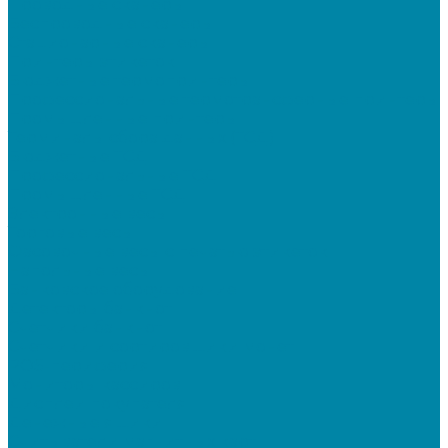
Проводные сканеры
Беспроводные сканеры
Стационарные сканеры
Принтеры этикеток
Бюджетные термопринтеры
Профессиональные термотрансферные принтеры
Промышленные принтеры
Терминалы сбора данных (ТСД)
Бюджетные ТСД
Профессиональные ТСД
Промышленные ТСД
Электронные весы
Торговые весы
Фасовочные весы с печатью этикеток
Напольные весы
Банковское оборудование
Детекторы банкнот
Счетчики банкнот
Счетчики и сортировщики монет
POS-периферия
Мониторы кассиров
Дисплеи покупателя
Денежные ящики
Считыватели магнитных карт