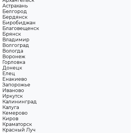
Архангельск
Астрахань
Белгород
Бердянск
Биробиджан
Благовещенск
Брянск
Владимир
Волгоград
Вологда
Воронеж
Горловка
Донецк
Елец
Енакиево
Запорожье
Иваново
Иркутск
Калининград
Калуга
Кемерово
Киров
Краматорск
Красный Луч