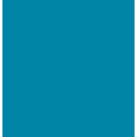
&quot;Честный знак&quot;: электронный
документооборот для маркировки
&quot;Честный знак&quot;: подбор оборудования
для маркировки
СБИС
Установка и настройка СБИС Электронная
отчетность
Подключение дополнительного абонента в
системе
Подключение к ЕГАИС АЛКОГОЛЬ
Тендерное сопровождение
Регистрация в ЕИС (ЕРУЗ)
Сопровождение торговых процедур
Оформление банковских гарантий
Электронная подпись
Установка и настройка ПО для работы с ЭП
Регистрация на торговой площадке/госпортале
Настройка и регистрация на портале ФГИС ЦС
SABY (СБИС)
SabyReport: Отчетность через интернет
SabyDocs: Электронный документооборот
SabyTrade: Поиск торгов и закупок
SabyBu: Бухгалтерия и учет
SabyProfile: Всё о компаниях и владельцах