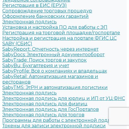
Регистрация в ЕИС (ЕРУЗ)
Сопровождение торговых процедур
Оформление банковских гарантий
Электронная подпись
Установка и настройка ПО для работы с ЭП
Регистрация на торговой площадке/госпортале
Настройка и регистрация на портале ФГИС ЦС
SABY (СБИС)
SabyReport: Отчетность через интернет
SabyDocs: Электронный документооборот
SabyTrade: Поиск торгов и закупок
SabyBu: Бухгалтерия и учет
SabyProfile: Всё о компаниях и владельцах
SabyRetail: Автоматизация магазинов и
ресторанов
SabyTMS: ЭтРН и автоматизация логистики
Электронная подпись
Электронная подпись для юрлиц и ИП от УЦ ФНС
Электронная подпись для физлиц
Электронная подпись для ГосПорталов
Электронная подпись для торгов
Программы для работы с электронной подписью
Токены для записи электронной подписи