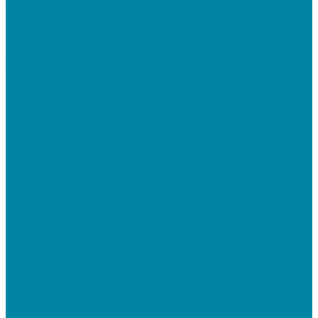
Терминалы сбора данных (ТСД)
Бюджетные ТСД
Профессиональные ТСД
Промышленные ТСД
Электронные весы
Торговые весы
Фасовочные весы с печатью этикеток
Напольные весы
Банковское оборудование
Детекторы банкнот
Счетчики банкнот
Счетчики и сортировщики монет
POS-периферия
Мониторы кассиров
Дисплеи покупателя
Денежные ящики
Кассовые компьютеры и моноблоки
Кассовые POS моноблоки
Кассовые POS компьютеры
Дополнительные мониторы к POS-терминалам
Прочее оборудование
Для работы с КЭП(ЭЦП) и регистрации Онлайн
касс
Намотчики этикеток