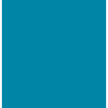
ПО для складского учета
1C Розница
1С Управление торговлей
СбиС торговля, закупки и складской учет
ПО для терминалов сбора данных
DataMobile
Mobile SMARTS: ЕГАИС 3
Mobile SMARTS: Склад 15
ПО на базе решений 1С
Электронная отчетность и документооборот (ЭДО)
Услуги
Онлайн-кассы
Установка и замена фискальных накопителей
(ФН)
Подключение к Оператору фискальных данных
(ОФД)
Регистрация ККТ в ФНС России
Торговля и склад
Автоматизация розничной торговли
Автоматизация кафе и ресторанов
Автоматизация сферы услуг
Маркировка товаров
&quot;Честный знак&quot;: подключение к
системе маркировки