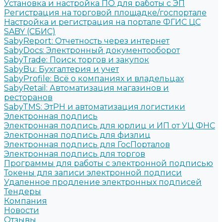
Установка и настройка ПО для работы с ЭП
Регистрация на торговой площадке/госпортале
Настройка и регистрация на портале ФГИС ЦС
SABY (СБИС)
SabyReport: Отчетность через интернет
SabyDocs: Электронный документооборот
SabyTrade: Поиск торгов и закупок
SabyBu: Бухгалтерия и учет
SabyProfile: Всё о компаниях и владельцах
SabyRetail: Автоматизация магазинов и
ресторанов
SabyTMS: ЭтРН и автоматизация логистики
Электронная подпись
Электронная подпись для юрлиц и ИП от УЦ ФНС
Электронная подпись для физлиц
Электронная подпись для ГосПорталов
Электронная подпись для торгов
Программы для работы с электронной подписью
Токены для записи электронной подписи
Удаленное продление электронных подписей
Тендеры
Компания
Новости
Отзывы