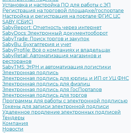
Установка и настройка ПО для работы с ЭП
Регистрация на торговой площадке/госпортале
Настройка и регистрация на портале ФГИС ЦС
SABY (СБИС)
SabyReport: Отчетность через интернет
SabyDocs: Электронный документооборот
SabyTrade: Поиск торгов и закупок
SabyBu: Бухгалтерия и учет
SabyProfile: Всё о компаниях и владельцах
SabyRetail: Автоматизация магазинов и
ресторанов
SabyTMS: ЭтРН и автоматизация логистики
Электронная подпись
Электронная подпись для юрлиц и ИП от УЦ ФНС
Электронная подпись для физлиц
Электронная подпись для ГосПорталов
Электронная подпись для торгов
Программы для работы с электронной подписью
Токены для записи электронной подписи
Удаленное продление электронных подписей
Тендеры
Компания
Новости