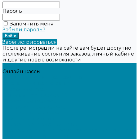
Пароль
Запомнить меня
Забыли пароль?
Зарегистрироваться
После регистрации на сайте вам будет доступно
отслеживание состояния заказов, личный кабинет
и другие новые возможности
Каталог товаров
Онлайн-кассы
Смарт-терминалы (сенсорные)
Фискальные регистраторы
Кнопочные кассы
Сканеры штрихкодов 2D
Проводные сканеры
Беспроводные сканеры
Стационарные сканеры
Принтеры этикеток
Бюджетные термопринтеры
Профессиональные термотрансферные принтеры
Промышленные принтеры