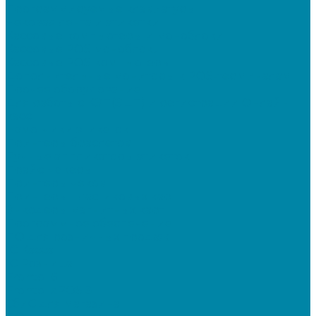
Программируемые клавиатуры
Чековая лента и этикетки
Кассовые компьютеры и моноблоки
Кассовые POS моноблоки
Кассовые POS компьютеры
Дополнительные мониторы к POS-терминалам
Прочее оборудование
Для работы с КЭП(ЭЦП) и регистрации Онлайн
касс
Намотчики этикеток
Принтеры браслетов
Ручные аппликаторы этикеток
Прайс-чекеры
Принтеры чеков
Принтеры пластиковых карт
Энкодеры магнитных карт
Программное обеспечение
ПО для розничных продаж
1C Касса
1С Розница
Frontol 6
Frontol xPOS 3
СбиС для магазина